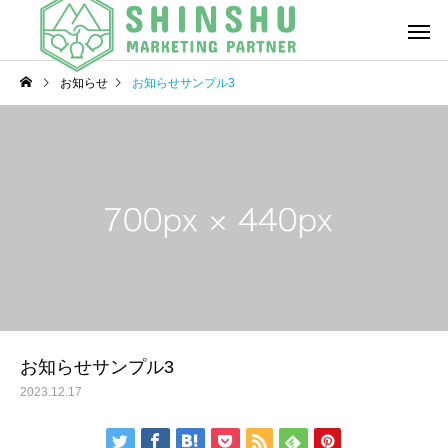
お知らせ
お知らせサンプル3
経営/事業戦略の再構
企業理念の策
築
し
「働きがい」改革の推
人材戦略/人
進
化
お知らせサンプル3
2023.12.17