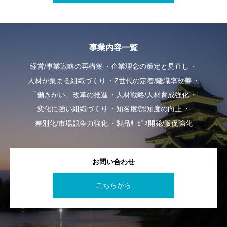
事業内容一覧
経営/事業戦略の再構築
企業理念の策定と見直し
人材が集まる組織づくり
Z世代の定着/離職率改善
「働きがい」改革の推進
人材戦略/人材育成強化
変化に強い組織づくり
知名度/認知度の向上
差別化/市場競争力強化
製品ｻｰﾋﾞｽ開発/販促強化
お問い合わせ
こちらから